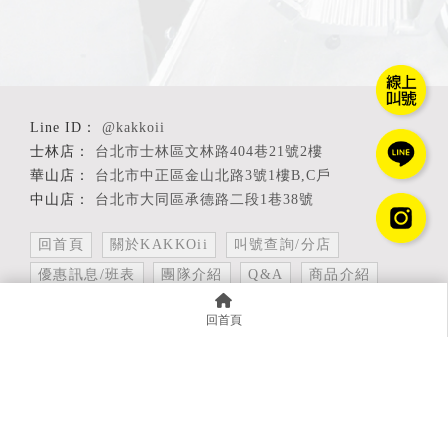
@kakkoii
台北市士林區文林路404巷21號2樓
台北市中正區金山北路3號1樓B,C戶
匯款通知
台北市大同區承德路二段1巷38號
回首頁
關於KAKKOii
叫號查詢/分店
優惠訊息/班表
團隊介紹
Q&A
商品介紹
KAKKOii相簿
部落格
線上徵才
回首頁
剪髮
台北剪髮
士林剪髮
中正區剪髮
理髮
Designed by
揚京快客
Copyright © 2026
隱私權政策
網站使用條款
..
累積人氣: 421420