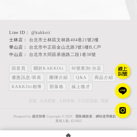
@kakkoii
台北市士林區文林路404巷21號2樓
台北市中正區金山北路3號1樓B,C戶
台北市大同區承德路二段1巷38號
回首頁
關於KAKKOii
叫號查詢/分店
優惠訊息/班表
團隊介紹
Q&A
商品介紹
KAKKOii相簿
部落格
線上徵才
剪髮
台北剪髮
士林剪髮
中正區剪髮
理髮
Designed by
揚京快客
Copyright © 2026
隱私權政策
網站使用條款
..
累積人氣: 421063