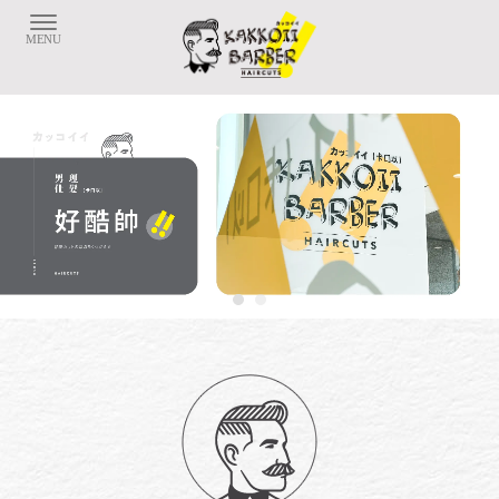
剪髮
台北剪髮
士林剪髮
中正區剪髮
理髮