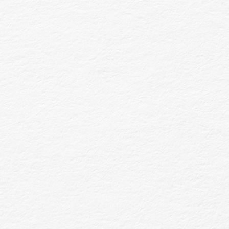
林與華山
累積數千位男士好評【男士理髮店推薦】評價
價格透明，是許多人心中的【台北剪髮推薦男】
擅長各式【男生剪髮髮型】，短髮修剪最有感
結合日式空間風格與快速服務，提供平價卻不廉
體驗