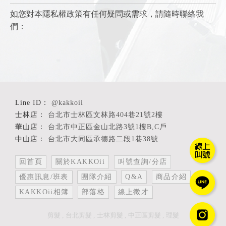
如您對本隱私權政策有任何疑問或需求，請隨時聯絡我
們：
@kakkoii
台北市士林區文林路404巷21號2樓
台北市中正區金山北路3號1樓B,C戶
台北市大同區承德路二段1巷38號
回首頁
關於KAKKOii
叫號查詢/分店
優惠訊息/班表
團隊介紹
Q&A
商品介紹
KAKKOii相簿
部落格
線上徵才
剪髮
台北剪髮
士林剪髮
中正區剪髮
理髮